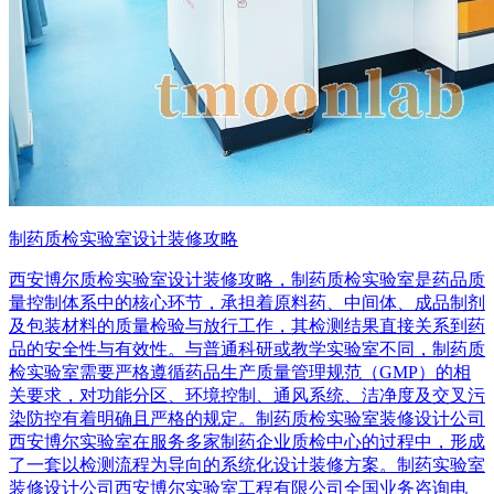
制药质检实验室设计装修攻略
西安博尔质检实验室设计装修攻略，制药质检实验室是药品质
量控制体系中的核心环节，承担着原料药、中间体、成品制剂
及包装材料的质量检验与放行工作，其检测结果直接关系到药
品的安全性与有效性。与普通科研或教学实验室不同，制药质
检实验室需要严格遵循药品生产质量管理规范（GMP）的相
关要求，对功能分区、环境控制、通风系统、洁净度及交叉污
染防控有着明确且严格的规定。制药质检实验室装修设计公司
西安博尔实验室在服务多家制药企业质检中心的过程中，形成
了一套以检测流程为导向的系统化设计装修方案。制药实验室
装修设计公司西安博尔实验室工程有限公司全国业务咨询电