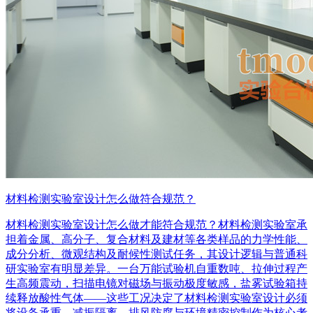
材料检测实验室设计怎么做符合规范？
材料检测实验室设计怎么做才能符合规范？材料检测实验室承
担着金属、高分子、复合材料及建材等各类样品的力学性能、
成分分析、微观结构及耐候性测试任务，其设计逻辑与普通科
研实验室有明显差异。一台万能试验机自重数吨、拉伸过程产
生高频震动，扫描电镜对磁场与振动极度敏感，盐雾试验箱持
续释放酸性气体——这些工况决定了材料检测实验室设计必须
将设备承重、减振隔离、排风防腐与环境精密控制作为核心考