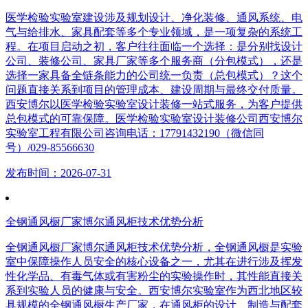
医学检验实验室建设涉及规划设计、净化装修、通风系统、电
气与给排水、家具配套等多个专业领域，是一项复杂的系统工
程。在项目启动之初，客户往往面临一个选择：是分别找设计
公司、装修公司、家具厂家等多个服务商（分包模式），还是
选择一家具备全链条能力的公司统一负责（总包模式）？这个
问题直接关系到项目的管理成本、建设周期与最终交付质量。
西安博尔以医学检验实验室设计装修一站式服务，为客户提供
总包模式的可靠保障。医学检验实验室设计装修公司西安博尔
实验室工程有限公司咨询电话：17791432190（微信同
号）/029-85566630
发布时间：2026-07-31
全钢通风橱厂家博尔通风柜技术优势分析
全钢通风橱厂家博尔通风柜技术优势分析，全钢通风橱是实验
室中保障操作人员安全的核心设备之一，尤其在进行涉及挥发
性化学品、有毒气体或有害粉尘的实验操作时，其性能直接关
系到实验人员的健康与安全。西安博尔实验室作为西北地区较
具规模的全钢通风橱生产厂家，在通风柜的设计、制造与配套