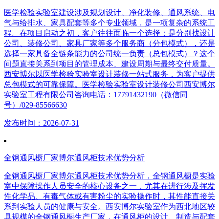
医学检验实验室建设涉及规划设计、净化装修、通风系统、电
气与给排水、家具配套等多个专业领域，是一项复杂的系统工
程。在项目启动之初，客户往往面临一个选择：是分别找设计
公司、装修公司、家具厂家等多个服务商（分包模式），还是
选择一家具备全链条能力的公司统一负责（总包模式）？这个
问题直接关系到项目的管理成本、建设周期与最终交付质量。
西安博尔以医学检验实验室设计装修一站式服务，为客户提供
总包模式的可靠保障。医学检验实验室设计装修公司西安博尔
实验室工程有限公司咨询电话：17791432190（微信同
号）/029-85566630
发布时间：2026-07-31
全钢通风橱厂家博尔通风柜技术优势分析
全钢通风橱厂家博尔通风柜技术优势分析，全钢通风橱是实验
室中保障操作人员安全的核心设备之一，尤其在进行涉及挥发
性化学品、有毒气体或有害粉尘的实验操作时，其性能直接关
系到实验人员的健康与安全。西安博尔实验室作为西北地区较
具规模的全钢通风橱生产厂家，在通风柜的设计、制造与配套