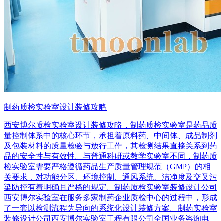
制药质检实验室设计装修攻略
西安博尔质检实验室设计装修攻略，制药质检实验室是药品质
量控制体系中的核心环节，承担着原料药、中间体、成品制剂
及包装材料的质量检验与放行工作，其检测结果直接关系到药
品的安全性与有效性。与普通科研或教学实验室不同，制药质
检实验室需要严格遵循药品生产质量管理规范（GMP）的相
关要求，对功能分区、环境控制、通风系统、洁净度及交叉污
染防控有着明确且严格的规定。制药质检实验室装修设计公司
西安博尔实验室在服务多家制药企业质检中心的过程中，形成
了一套以检测流程为导向的系统化设计装修方案。制药实验室
装修设计公司西安博尔实验室工程有限公司全国业务咨询电