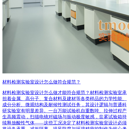
材料检测实验室设计怎么做符合规范？
材料检测实验室设计怎么做才能符合规范？材料检测实验室承
担着金属、高分子、复合材料及建材等各类样品的力学性能、
成分分析、微观结构及耐候性测试任务，其设计逻辑与普通科
研实验室有明显差异。一台万能试验机自重数吨、拉伸过程产
生高频震动，扫描电镜对磁场与振动极度敏感，盐雾试验箱持
续释放酸性气体——这些工况决定了材料检测实验室设计必须
将设备承重、减振隔离、排风防腐与环境精密控制作为核心考