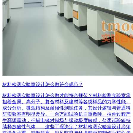
材料检测实验室设计怎么做符合规范？
材料检测实验室设计怎么做才能符合规范？材料检测实验室承
担着金属、高分子、复合材料及建材等各类样品的力学性能、
成分分析、微观结构及耐候性测试任务，其设计逻辑与普通科
研实验室有明显差异。一台万能试验机自重数吨、拉伸过程产
生高频震动，扫描电镜对磁场与振动极度敏感，盐雾试验箱持
续释放酸性气体——这些工况决定了材料检测实验室设计必须
将设备承重、减振隔离、排风防腐与环境精密控制作为核心考