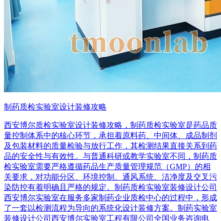
制药质检实验室设计装修攻略
西安博尔质检实验室设计装修攻略，制药质检实验室是药品质
量控制体系中的核心环节，承担着原料药、中间体、成品制剂
及包装材料的质量检验与放行工作，其检测结果直接关系到药
品的安全性与有效性。与普通科研或教学实验室不同，制药质
检实验室需要严格遵循药品生产质量管理规范（GMP）的相
关要求，对功能分区、环境控制、通风系统、洁净度及交叉污
染防控有着明确且严格的规定。制药质检实验室装修设计公司
西安博尔实验室在服务多家制药企业质检中心的过程中，形成
了一套以检测流程为导向的系统化设计装修方案。制药实验室
装修设计公司西安博尔实验室工程有限公司全国业务咨询电