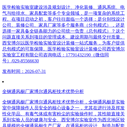
医学检验实验室建设涉及规划设计、净化装修、通风系统、电
气与给排水、家具配套等多个专业领域，是一项复杂的系统工
程。在项目启动之初，客户往往面临一个选择：是分别找设计
公司、装修公司、家具厂家等多个服务商（分包模式），还是
选择一家具备全链条能力的公司统一负责（总包模式）？这个
问题直接关系到项目的管理成本、建设周期与最终交付质量。
西安博尔以医学检验实验室设计装修一站式服务，为客户提供
总包模式的可靠保障。医学检验实验室设计装修公司西安博尔
实验室工程有限公司咨询电话：17791432190（微信同
号）/029-85566630
发布时间：2026-07-31
全钢通风橱厂家博尔通风柜技术优势分析
全钢通风橱厂家博尔通风柜技术优势分析，全钢通风橱是实验
室中保障操作人员安全的核心设备之一，尤其在进行涉及挥发
性化学品、有毒气体或有害粉尘的实验操作时，其性能直接关
系到实验人员的健康与安全。西安博尔实验室作为西北地区较
具规模的全钢通风橱生产厂家，在通风柜的设计、制造与配套