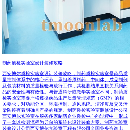
制药质检实验室设计装修攻略
西安博尔质检实验室设计装修攻略，制药质检实验室是药品质
量控制体系中的核心环节，承担着原料药、中间体、成品制剂
及包装材料的质量检验与放行工作，其检测结果直接关系到药
品的安全性与有效性。与普通科研或教学实验室不同，制药质
检实验室需要严格遵循药品生产质量管理规范（GMP）的相
关要求，对功能分区、环境控制、通风系统、洁净度及交叉污
染防控有着明确且严格的规定。制药质检实验室装修设计公司
西安博尔实验室在服务多家制药企业质检中心的过程中，形成
了一套以检测流程为导向的系统化设计装修方案。制药实验室
装修设计公司西安博尔实验室工程有限公司全国业务咨询电