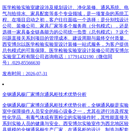
医学检验实验室建设涉及规划设计、净化装修、通风系统、电
气与给排水、家具配套等多个专业领域，是一项复杂的系统工
程。在项目启动之初，客户往往面临一个选择：是分别找设计
公司、装修公司、家具厂家等多个服务商（分包模式），还是
选择一家具备全链条能力的公司统一负责（总包模式）？这个
问题直接关系到项目的管理成本、建设周期与最终交付质量。
西安博尔以医学检验实验室设计装修一站式服务，为客户提供
总包模式的可靠保障。医学检验实验室设计装修公司西安博尔
实验室工程有限公司咨询电话：17791432190（微信同
号）/029-85566630
发布时间：2026-07-31
全钢通风橱厂家博尔通风柜技术优势分析
全钢通风橱厂家博尔通风柜技术优势分析，全钢通风橱是实验
室中保障操作人员安全的核心设备之一，尤其在进行涉及挥发
性化学品、有毒气体或有害粉尘的实验操作时，其性能直接关
系到实验人员的健康与安全。西安博尔实验室作为西北地区较
具规模的全钢通风橱生产厂家，在通风柜的设计、制造与配套