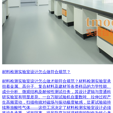
材料检测实验室设计怎么做符合规范？
材料检测实验室设计怎么做才能符合规范？材料检测实验室承
担着金属、高分子、复合材料及建材等各类样品的力学性能、
成分分析、微观结构及耐候性测试任务，其设计逻辑与普通科
研实验室有明显差异。一台万能试验机自重数吨、拉伸过程产
生高频震动，扫描电镜对磁场与振动极度敏感，盐雾试验箱持
续释放酸性气体——这些工况决定了材料检测实验室设计必须
将设备承重、减振隔离、排风防腐与环境精密控制作为核心考