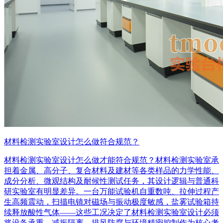
材料检测实验室设计怎么做符合规范？
材料检测实验室设计怎么做才能符合规范？材料检测实验室承
担着金属、高分子、复合材料及建材等各类样品的力学性能、
成分分析、微观结构及耐候性测试任务，其设计逻辑与普通科
研实验室有明显差异。一台万能试验机自重数吨、拉伸过程产
生高频震动，扫描电镜对磁场与振动极度敏感，盐雾试验箱持
续释放酸性气体——这些工况决定了材料检测实验室设计必须
将设备承重、减振隔离、排风防腐与环境精密控制作为核心考