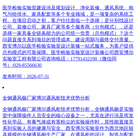
医学检验实验室建设涉及规划设计、净化装修、通风系统、电
气与给排水、家具配套等多个专业领域，是一项复杂的系统工
程。在项目启动之初，客户往往面临一个选择：是分别找设计
公司、装修公司、家具厂家等多个服务商（分包模式），还是
选择一家具备全链条能力的公司统一负责（总包模式）？这个
问题直接关系到项目的管理成本、建设周期与最终交付质量。
西安博尔以医学检验实验室设计装修一站式服务，为客户提供
总包模式的可靠保障。医学检验实验室设计装修公司西安博尔
实验室工程有限公司咨询电话：17791432190（微信同
号）/029-85566630
发布时间：2026-07-31
全钢通风橱厂家博尔通风柜技术优势分析
全钢通风橱厂家博尔通风柜技术优势分析，全钢通风橱是实验
室中保障操作人员安全的核心设备之一，尤其在进行涉及挥发
性化学品、有毒气体或有害粉尘的实验操作时，其性能直接关
系到实验人员的健康与安全。西安博尔实验室作为西北地区较
具规模的全钢通风橱生产厂家，在通风柜的设计、制造与配套