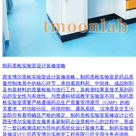
制药质检实验室设计装修攻略
西安博尔质检实验室设计装修攻略，制药质检实验室是药品质
量控制体系中的核心环节，承担着原料药、中间体、成品制剂
及包装材料的质量检验与放行工作，其检测结果直接关系到药
品的安全性与有效性。与普通科研或教学实验室不同，制药质
检实验室需要严格遵循药品生产质量管理规范（GMP）的相
关要求，对功能分区、环境控制、通风系统、洁净度及交叉污
染防控有着明确且严格的规定。制药质检实验室装修设计公司
西安博尔实验室在服务多家制药企业质检中心的过程中，形成
了一套以检测流程为导向的系统化设计装修方案。制药实验室
装修设计公司西安博尔实验室工程有限公司全国业务咨询电