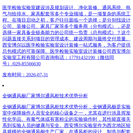
医学检验实验室建设涉及规划设计、净化装修、通风系统、电
气与给排水、家具配套等多个专业领域，是一项复杂的系统工
程。在项目启动之初，客户往往面临一个选择：是分别找设计
公司、装修公司、家具厂家等多个服务商（分包模式），还是
选择一家具备全链条能力的公司统一负责（总包模式）？这个
问题直接关系到项目的管理成本、建设周期与最终交付质量。
西安博尔以医学检验实验室设计装修一站式服务，为客户提供
总包模式的可靠保障。医学检验实验室设计装修公司西安博尔
实验室工程有限公司咨询电话：17791432190（微信同
号）/029-85566630
发布时间：2026-07-31
全钢通风橱厂家博尔通风柜技术优势分析
全钢通风橱厂家博尔通风柜技术优势分析，全钢通风橱是实验
室中保障操作人员安全的核心设备之一，尤其在进行涉及挥发
性化学品、有毒气体或有害粉尘的实验操作时，其性能直接关
系到实验人员的健康与安全。西安博尔实验室作为西北地区较
具规模的全钢通风橱生产厂家，在通风柜的设计、制造与配套