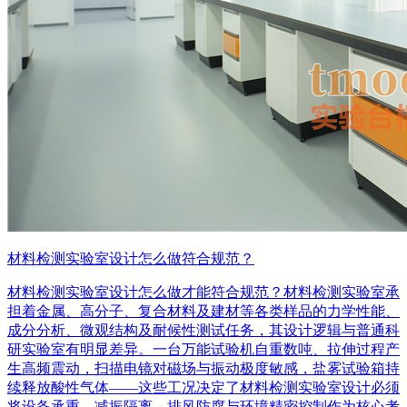
材料检测实验室设计怎么做符合规范？
材料检测实验室设计怎么做才能符合规范？材料检测实验室承
担着金属、高分子、复合材料及建材等各类样品的力学性能、
成分分析、微观结构及耐候性测试任务，其设计逻辑与普通科
研实验室有明显差异。一台万能试验机自重数吨、拉伸过程产
生高频震动，扫描电镜对磁场与振动极度敏感，盐雾试验箱持
续释放酸性气体——这些工况决定了材料检测实验室设计必须
将设备承重、减振隔离、排风防腐与环境精密控制作为核心考