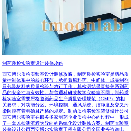
制药质检实验室设计装修攻略
西安博尔质检实验室设计装修攻略，制药质检实验室是药品质
量控制体系中的核心环节，承担着原料药、中间体、成品制剂
及包装材料的质量检验与放行工作，其检测结果直接关系到药
品的安全性与有效性。与普通科研或教学实验室不同，制药质
检实验室需要严格遵循药品生产质量管理规范（GMP）的相
关要求，对功能分区、环境控制、通风系统、洁净度及交叉污
染防控有着明确且严格的规定。制药质检实验室装修设计公司
西安博尔实验室在服务多家制药企业质检中心的过程中，形成
了一套以检测流程为导向的系统化设计装修方案。制药实验室
装修设计公司西安博尔实验室工程有限公司全国业务咨询电